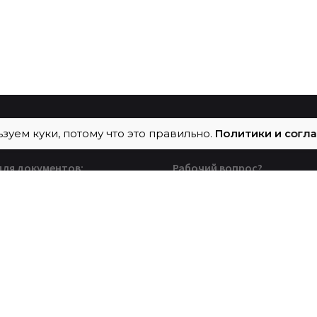
зуем куки, потому что это правильно.
Политики и согл
для документов:
Рабочий вопрос?
, Москва, а/я Системно
Есть вопрос, задача, про
который нужно обсудит
Пишите на
help@sistemno.group
он
5) 128 96 81
Тендеры