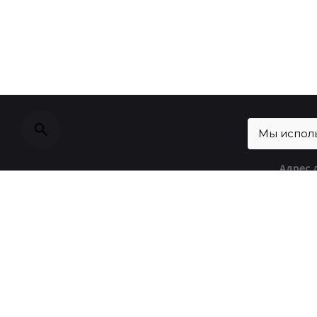
Мы исполь
Адрес 
132022
Digital
Телеф
+7 (49