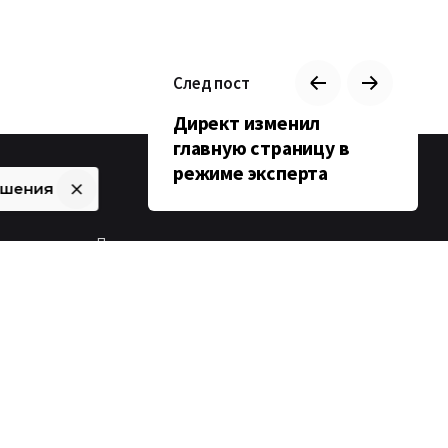
След пост
Директ изменил
главную страницу в
режиме эксперта
ашения
Джинсы руководителя
агентства порвались при
ект,
ь?
уборке снега :)
Google подвёл итоги 2025 в
рекламе: куда движется PPC в