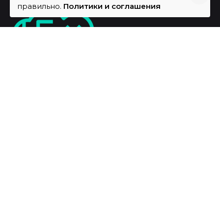
правильно.
Политики и соглашения
Fb.
/
Vk.
/
Адрес для документов:
132022, Москва, а/я Системно Digital
Телефон