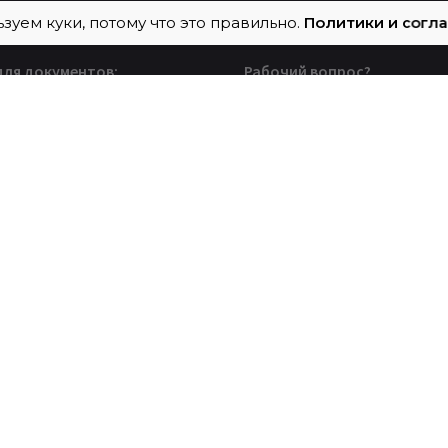
зуем куки, потому что это правильно.
Политики и согл
для документов:
Рабочий вопрос?
, Москва, а/я Системно
Есть вопрос, задача, про
который нужно обсудит
Пишите на
help@sistemno.group
он
5) 128 96 81
Тендеры
Будем рады вашим
приглашениям для учас
тендере
tender@sistemno.group
Карьера?