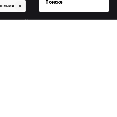
Поиске
ашения
Джинсы руководителя
агентства порвались при
ект,
ь?
уборке снега :)
Google подвёл итоги 2025 в
рекламе: куда движется PPC в
2026
тия в
Google добавил «AI-powered
configuration» в Search Console