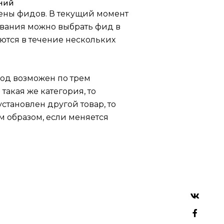
ний
ены фидов. В текущий момент
ования можно выбрать фид в
ются в течение нескольких
ход возможен по трем
такая же категория, то
становлен другой товар, то
м образом, если меняется