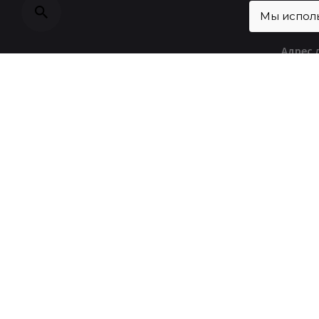
Мы исполь
Адрес 
132022
Digital
Телеф
+7 (49
Fb.
/
Vk.
/