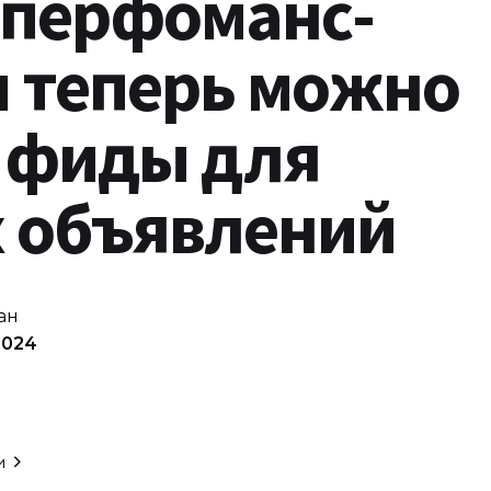
 перфоманс-
 теперь можно
 фиды для
 объявлений
ан
2024
и