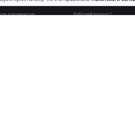
для документов:
Рабочий вопрос?
, Москва, а/я Системно
Есть вопрос, задача, про
который нужно обсудит
Пишите на
help@sistemno.group
он
5) 128 96 81
Тендеры
Будем рады вашим
приглашениям для учас
тендере
tender@sistemno.group
Карьера?